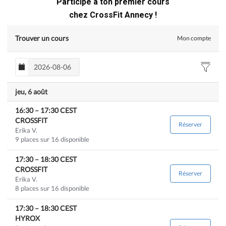
sans les inconvénients de la prise de poids.
équilibrés de l’ensemble des qualités physiques. Le CrossFit
Participe à ton premier cours
est une méthode de PPG à part entière.
chez CrossFit Annecy !
L’augmentation des performances et la réduction du risque
Trouver un cours
Mon compte
de blessures seront les conséquences d’une pratique
régulière.
jeu, 6 août
16:30
–
17:30
CEST
CROSSFIT
Réserver
Erika V.
9 places sur 16 disponible
17:30
–
18:30
CEST
CROSSFIT
Réserver
Erika V.
8 places sur 16 disponible
17:30
–
18:30
CEST
HYROX